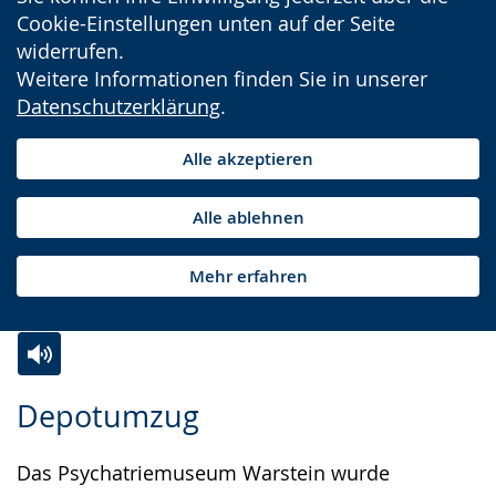
Cookie-Einstellungen unten auf der Seite
widerrufen.
Weitere Informationen finden Sie in unserer
Datenschutzerklärung
.
Alle akzeptieren
Alle ablehnen
Mehr erfahren
Zur
Aktiviere
Ein
Depotumzug
Leichten
Audio-
Video
Sprache
Unterstützung.
in
Das Psychatriemuseum Warstein wurde
wechseln.
Deutscher