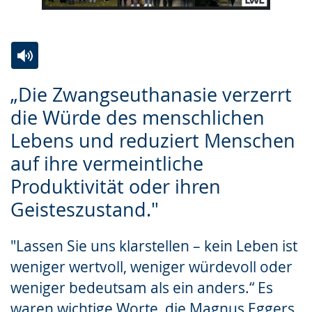
Zur
Aktiviere
Ein
„Die Zwangseuthanasie verzerrt
Leichten
Audio-
Video
die Würde des menschlichen
Sprache
Unterstützung.
in
Lebens und reduziert Menschen
wechseln.
Deutscher
Gebärdensprache
auf ihre vermeintliche
wird
Produktivität oder ihren
angezeigt.
Geisteszustand."
"Lassen Sie uns klarstellen – kein Leben ist
weniger wertvoll, weniger würdevoll oder
weniger bedeutsam als ein anders.“ Es
waren wichtige Worte, die Magnus Eggers,